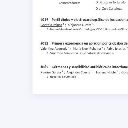
Dr.
Gustavo Tortajada
Comentadores:
Dra.
Zuly Cortelezzi
#019 | Perfil clínico y electrocardiográfico de los pacie
1
1
Gonzalo Peluso
;
Alejandro Cuesta
1 - Unidad Academica de Cardiología, CCVU, Hospital de Clínic
#032 | Primera experiencia en ablacion por criobalón de 
1
1
2
Valentina Agorrody
;
María Noel Robaina
;
Pablo Iglesias
1 - Sanatorio Americano.
2 - Sanatorio Americano o.
#065 | Gérmenes y sensibilidad antibiótica de infeccione
1
1
1
Ramiro García
;
Alejandro Cuesta
;
Luciana Noble
;
Gonz
1 - Hospital de Clínicas.