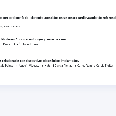
ntes con cardiopatía de Takotsubo atendidos en un centro cardiovascular de referenc
as, FMed. UdelaR..
Fibrilación Auricular en Uruguay: serie de casos
1
1
;
Paula Retta
;
Lucia Florio
s relacionadas con dispositivos electrónicos implantados.
1
1
1
1
alo Peluso
;
Joaquín Vázquez
;
Natali j García Fleitas
;
Carlos Ramiro García Fleitas