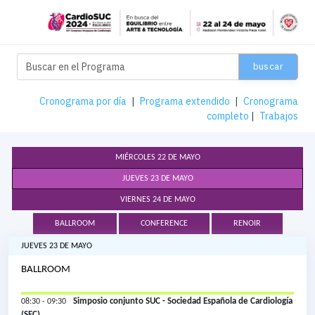
buscar
Cronograma por día
|
Programa extendido
|
Cronograma
completo
|
Trabajos
MIÉRCOLES 22 DE MAYO
JUEVES 23 DE MAYO
VIERNES 24 DE MAYO
BALLROOM
CONFERENCE
RENOIR
JUEVES 23 DE MAYO
BALLROOM
Simposio conjunto SUC - Sociedad Española de Cardiología
08:30 - 09:30
(SEC)