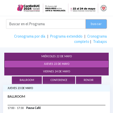
buscar
Cronograma por día
|
Programa extendido
|
Cronograma
completo
|
Trabajos
MIÉRCOLES 22 DE MAYO
JUEVES 23 DE MAYO
VIERNES 24 DE MAYO
BALLROOM
CONFERENCE
RENOIR
JUEVES 23 DE MAYO
BALLROOM
Pausa Café
17:00 - 17:30