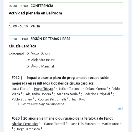
CONFERENCIA
09:30 - 10:00
Actividad plenaria en Ballroom
Pausa
10:00 - 10:10
SESIÓN DE TEMAS LIBRES
10:10 - 11:00
Cirugía Cardíaca
Dr.
Víctor Dayan
Comentador
es:
Dr.
Alejandro Heuer
Dr.
Álvaro Marichal
#012 | Impacto a corto plazo de programa de recuperación
mejorada en resultados globales de cirugía cardíaca.
1
1
1
1
Lucía Florio
;
Hugo Piñeyro
;
Leticia Turconi
;
Daiana Correa
;
Pablo
1
1
1
1
Viana
;
Alejandro Dodera
;
Mariana Noria
;
Federico Fittipaldi
;
1
1
1
Pablo Straneo
;
Rodrigo Beltramelli
;
Juan Riva
1 - Centro Cardiológico Americano.
[ver]
#020 | 20 años en el manejo quirúrgico de la Teralogia de Fallot
1
1
1
Nicolas Fernandez
;
Dante Picarelli
;
Jose Luis Surraco
;
Martin Antelo
1
1
;
Jorge Tambasco