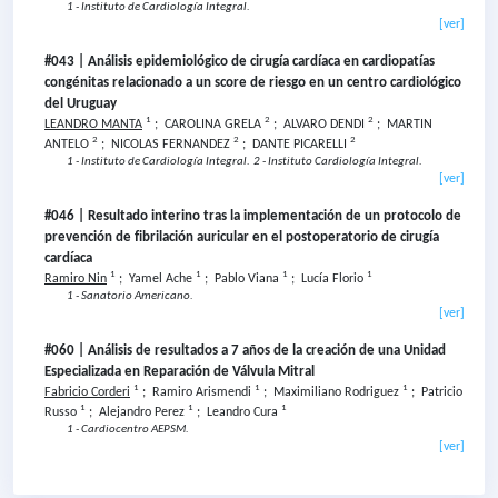
1 - Instituto de Cardiología Integral.
[ver]
#043 | Análisis epidemiológico de cirugía cardíaca en cardiopatías
congénitas relacionado a un score de riesgo en un centro cardiológico
del Uruguay
1
2
2
LEANDRO MANTA
;
CAROLINA GRELA
;
ALVARO DENDI
;
MARTIN
2
2
2
ANTELO
;
NICOLAS FERNANDEZ
;
DANTE PICARELLI
1 - Instituto de Cardiología Integral.
2 - Instituto Cardiología Integral.
[ver]
#046 | Resultado interino tras la implementación de un protocolo de
prevención de fibrilación auricular en el postoperatorio de cirugía
cardíaca
1
1
1
1
Ramiro Nin
;
Yamel Ache
;
Pablo Viana
;
Lucía Florio
1 - Sanatorio Americano.
[ver]
#060 | Análisis de resultados a 7 años de la creación de una Unidad
Especializada en Reparación de Válvula Mitral
1
1
1
Fabricio Corderi
;
Ramiro Arismendi
;
Maximiliano Rodriguez
;
Patricio
1
1
1
Russo
;
Alejandro Perez
;
Leandro Cura
1 - Cardiocentro AEPSM.
[ver]