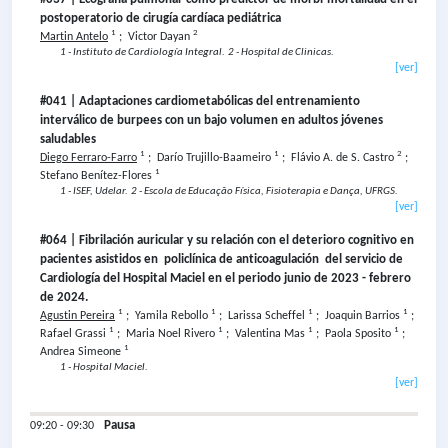
postoperatorio de cirugía cardíaca pediátrica
1
2
Martin Antelo
;
Victor Dayan
1 - Instituto de Cardiología Integral.
2 - Hospital de Clinicas.
[ver]
#041 | Adaptaciones cardiometabólicas del entrenamiento
interválico de burpees con un bajo volumen en adultos jóvenes
saludables
1
1
2
Diego Ferraro-Farro
;
Darío Trujillo-Baameiro
;
Flávio A. de S. Castro
;
1
Stefano Benítez-Flores
1 - ISEF, Udelar.
2 - Escola de Educação Física, Fisioterapia e Dança, UFRGS.
[ver]
#064 | Fibrilación auricular y su relación con el deterioro cognitivo en
pacientes asistidos en policlínica de anticoagulación del servicio de
Cardiología del Hospital Maciel en el periodo junio de 2023 - febrero
de 2024.
1
1
1
1
Agustin Pereira
;
Yamila Rebollo
;
Larissa Scheffel
;
Joaquin Barrios
;
1
1
1
1
Rafael Grassi
;
Maria Noel Rivero
;
Valentina Mas
;
Paola Sposito
;
1
Andrea Simeone
1 - Hospital Maciel.
[ver]
Pausa
09:20 - 09:30