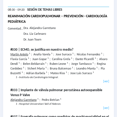
SESIÓN DE TEMAS LIBRES
08:30 - 09:20
REANIMACIÓN CARDIOPULMONAR – PREVENCIÓN - CARDIOLOGÍA
PEDIÁTRICA
Dra.
Alejandra Garretano
Comentador
es:
Dra.
Lia Carlevaro
Dr.
Juan Tourn
#030 | ECMO, se justifica en nuestro medio?
1
1
1
1
Martin Antelo
;
Analia Varela
;
Jose Surraco
;
Nicolas Fernandez
;
1
1
1
1
Flavia García
;
Juan Gopar
;
Carolina Grela
;
Dante Picarelli
;
Alvaro
1
1
1
1
Dendi
;
Belen Beldarrain
;
Ruben Leone
;
Jorge Tambasco
;
Regina
1
1
1
1
Cordobez
;
Sichert Maria
;
Bruna Balcemao
;
Leandro Manta
;
Pia
1
1
1
1
Buzzetti
;
Adrian Barbela
;
Mateo Rios
;
Jose Luis Surraco
1 - Instituto de Cardiología Integral.
[ver]
#033 | Implante de válvula pulmonar percutánea autoexpansible
Venus P Valve
1
1
Alejandra Garretano
;
Pedro Betrian
1 - Hospital Universitari Vall d’Hebron.
[ver]
#037 | Ecografía pulmonar como predictor de morbi-mortalidad en el