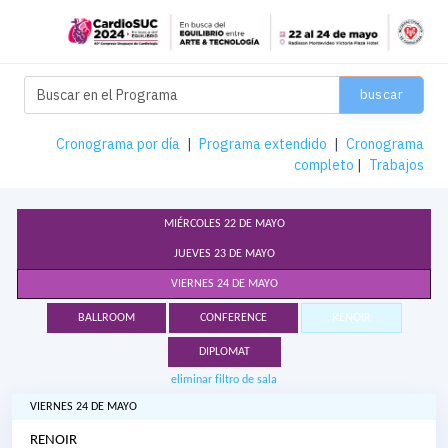
buscar
Cronograma por día
|
Programa extendido
|
Cronograma
completo
|
Trabajos
MIÉRCOLES 22 DE MAYO
JUEVES 23 DE MAYO
VIERNES 24 DE MAYO
BALLROOM
CONFERENCE
RENOIR
DIPLOMAT
eliminar filtro de sala
VIERNES 24 DE MAYO
RENOIR